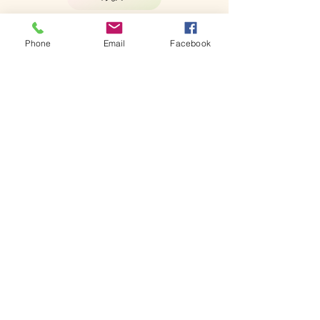
目の疲れ
Phone
Email
Facebook
帯状疱疹
腱鞘炎
食欲不振
むくみ
鼻炎
逆子
© 2023 by Ray Klien. Proudly created
with
Wix.com